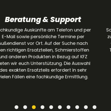
Logistik
Schnelle, flexible und zuverlässige Lieferung
zu dir nach Hause oder in deine Werkstatt.
Ortsansässige Kunden beliefern wir per
Tagestour. Auch wenn es sehr kurzfristig
sein muss, leisten wir Abhilfe durch
Expressfahrten. Bundesweit und ins
Ausland liefern wir mit allen üblichen
Paketdiensten und unseren
Partnerspediteuren.